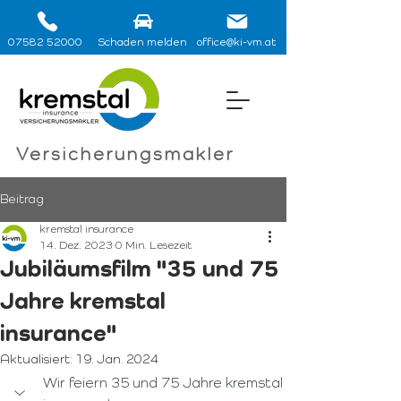
07582 52000
Schaden melden
office@ki-vm.at
Versicherungsmakler
Beitrag
kremstal insurance
14. Dez. 2023
0 Min. Lesezeit
Jubiläumsfilm "35 und 75
Jahre kremstal
insurance"
Aktualisiert:
19. Jan. 2024
Wir feiern 35 und 75 Jahre kremstal 