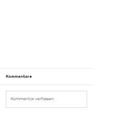
Kommentare
Kommentar verfassen...
Blättern Sie durch unseren
Jubiläums-Insider!