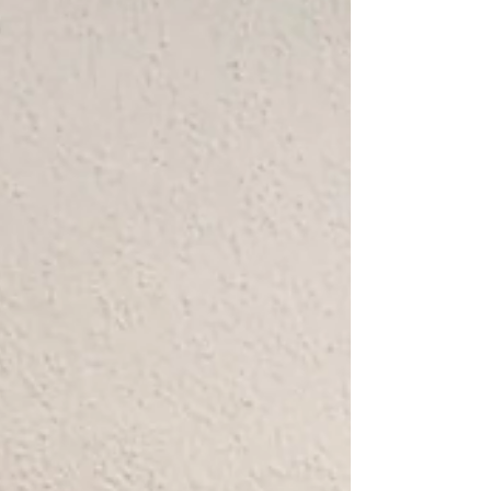
uns sehr über die Verstärkung 🙌 und darüber,
Lisa in unserem Team willkommen zu heißen.
Für ihre Aufgaben be