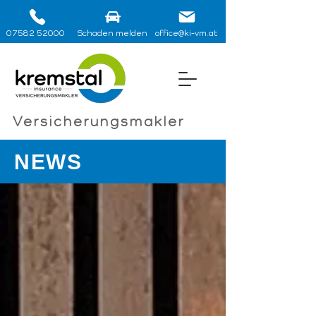
07582 52000
Schaden melden
office@ki-vm.at
Versicherungsmakler
NEWS