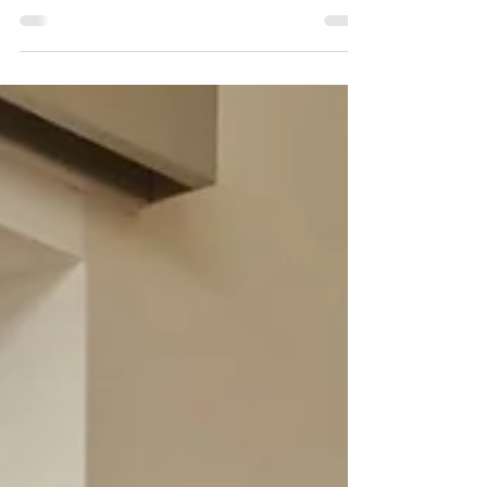
Der Lebensmittel-Laden Kirchdorf ist ein
wichtiger Sozialmarkt für Menschen mit
geringem Einkommen aus dem Bezirk Kirchdorf.
Ziel ist es, Betroffene im Alltag zu entlasten:
Lebensmittel und Produkte des täglichen
Bedarfs können zu sehr günstigen Preisen
eingekauft werden 🛒🥫 Möglich wird das durch
großes ehrenamtliches Engagement von Helga
Lang und Ihren Team 🙌 sowie durch Waren aus
Handel, Gastronomie, Landwirtschaft und
anderen Betrieben, die dem Laden kostenlos
zur Verfü