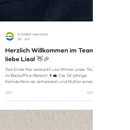
kremstal insurance
30. Juli
Herzlich Willkommen im Team,
liebe Lisa! 👋🎉
Seit Ende Mai verstärkt Lisa Winter unser Team
im Backoffice-Bereich 👩‍💼. Die 34-jährige
Kirchdorferin ist verheiratet und Mutter eines 7-
jährigen Sohnes 👨‍👩‍👦. Sie unterstützt uns mit
viel Engagement 💪 und einem genauen Blick
🔍 in den büroalltäglichen Abläufen und schon
im Herbst 🍂 wird Lisa mit dem Grundlehrgang
„Versicherungsfachfrau“ starten 🎓. Wir freuen