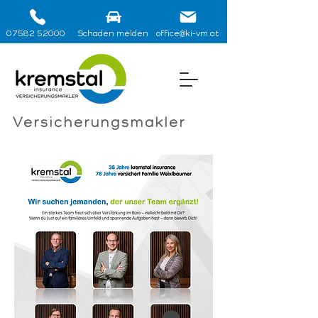
07582 52000
Schaden melden
office@ki-vm.at
Versicherungsmakler