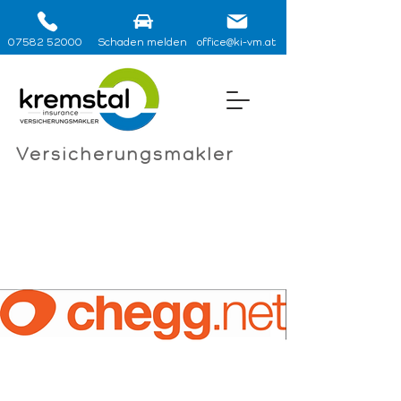
07582 52000
Schaden melden
office@ki-vm.at
Versicherungsmakler